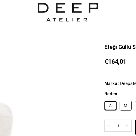
Eteği Güllü 
€164,01
Marka
:
Deepate
Beden
M
S