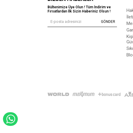
Bültenimize Üye Olun ! Tüm İndirim ve
Ha
Fırsatlardan İlk Sizin Haberiniz Olsun !
İle
GÖNDER
Mes
Gar
Kiş
Güv
Sık
Blo
WHATSAPP İLE SİPARİŞ VER