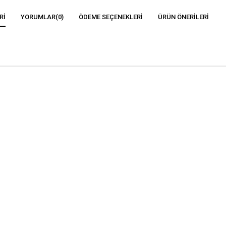
RI
YORUMLAR
(0)
ÖDEME SEÇENEKLERI
ÜRÜN ÖNERILERI