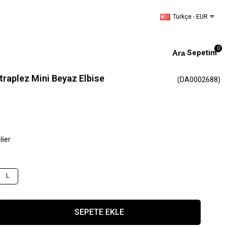
Türkçe - EUR
0
Sepetim
Straplez Mini Beyaz Elbise
(DA0002688)
lier
L