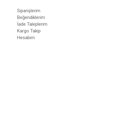
Siparişlerim
Beğendiklerim
İade Taleplerim
Kargo Takip
Hesabım
© 2022
deepatelier.co
- Tüm Hakları Saklıdır.