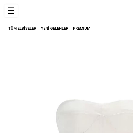
☰
TÜM ELBİSELER
YENİ GELENLER
PREMIUM