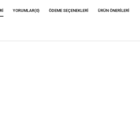
RI
YORUMLAR
(0)
ÖDEME SEÇENEKLERI
ÜRÜN ÖNERILERI