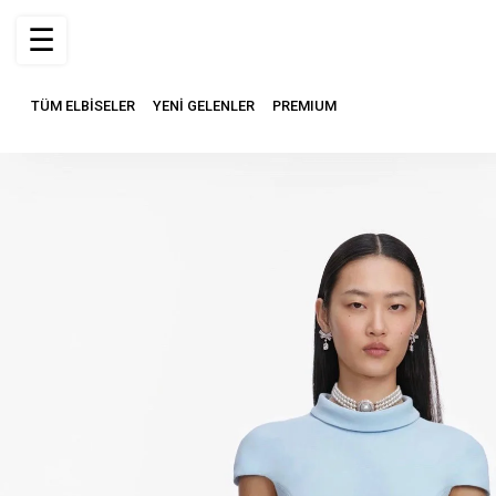
☰
TÜM ELBİSELER
YENİ GELENLER
PREMIUM