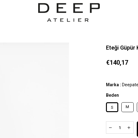
Eteği Güpür 
€140,17
Marka
:
Deepate
Beden
M
S