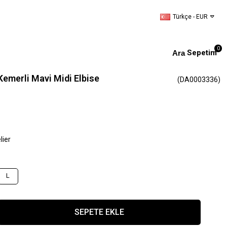
Türkçe - EUR
0
Sepetim
Kemerli Mavi Midi Elbise
(DA0003336)
lier
L