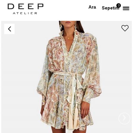
0
Anasayfa
TÜM ELBİSELER
Etnik Desenli Kemerli Tasarım Mini Elbise
Sepetim
›