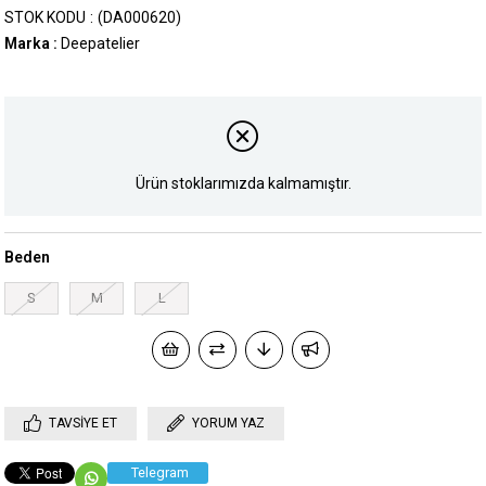
STOK KODU
(DA000620)
Marka
:
Deepatelier
Ürün stoklarımızda kalmamıştır.
Beden
S
M
L
TAVSIYE ET
YORUM YAZ
Telegram