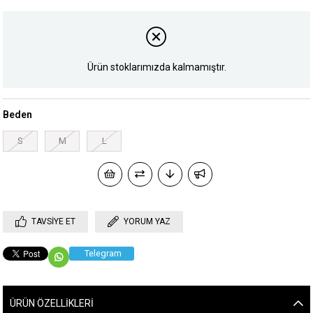
Ürün stoklarımızda kalmamıştır.
Beden
S
M
L
TAVSIYE ET
YORUM YAZ
Telegram
ÜRÜN ÖZELLIKLERI