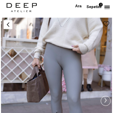
0
Anasayfa
Fermuar Detaylı Yüksek Bel Haki Tayt
Sepetim
›