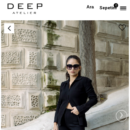
0
Anasayfa
Fitilli Siyah Triko Hırka ve Pantolon Takım
Sepetim
›