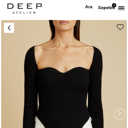
0
Anasayfa
ÜST GİYİM
Fitilli Tasarım Triko (Siyah)
Sepetim
›