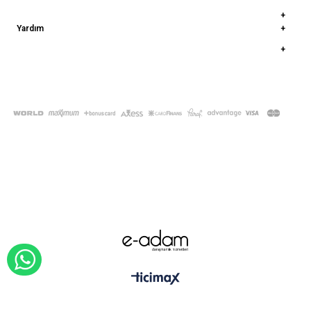
Yardım
© 2022
deepatelier.co
- Tüm Hakları Saklıdır.
WHATSAPP İLE SİPARİŞ VER