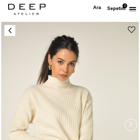
0
Anasayfa
Fitilli Triko Takım
Sepetim
›