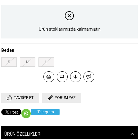
Ürün stoklarımızda kalmamıştır.
Beden
S
M
L
TAVSIYE ET
YORUM YAZ
Telegram
ÜRÜN ÖZELLIKLERI