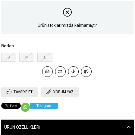
Ürün stoklarımızda kalmamıştır.
Beden
S
M
L
TAVSIYE ET
YORUM YAZ
Telegram
ÜRÜN ÖZELLIKLERI