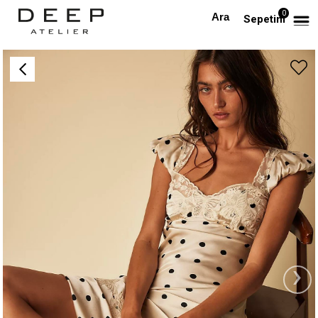
0
Anasayfa
TÜM ELBİSELER
Göğsü Dantel Detaylı Puantiyeli Saten Elbise
Sepetim
›