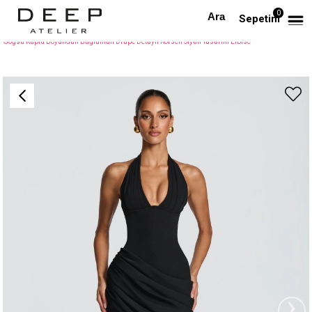
0
Anasayfa
TÜM ELBİSELER
Sepetim
Göğsü Kuplu Boyundan Bağlamalı Drape Detaylı Korseli Siyah Tasarım Elbise
›