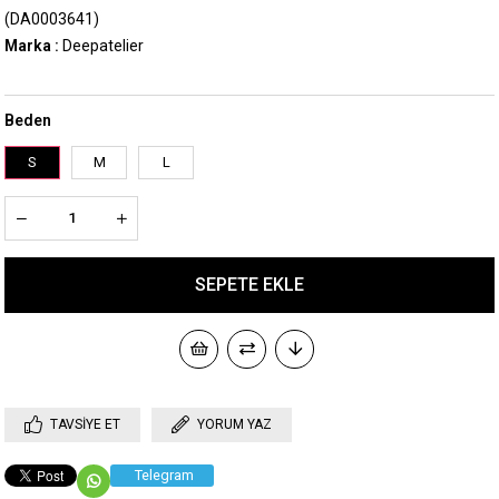
(DA0003641)
Marka
:
Deepatelier
Beden
S
M
L
TAVSIYE ET
YORUM YAZ
Telegram