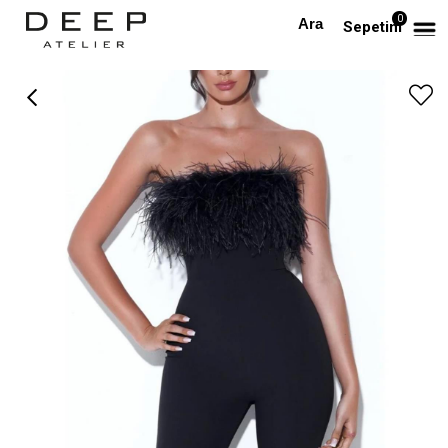
0
Anasayfa
TAKIM & TULUM
Göğsü Otriş Detaylı Siyah Straplez Tulum
Sepetim
›