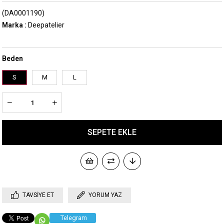
(DA0001190)
Marka
:
Deepatelier
Beden
S
M
L
TAVSIYE ET
YORUM YAZ
Telegram