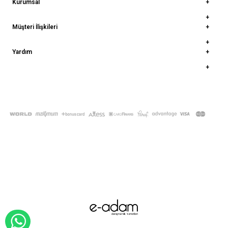
Kurumsal
Müşteri İlişkileri
Yardım
© 2022
deepatelier.co
- Tüm Hakları Saklıdır.
WHATSAPP İLE SİPARİŞ VER