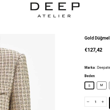
Gold Düğmel
€127,42
Marka
:
Deepate
Beden
M
S