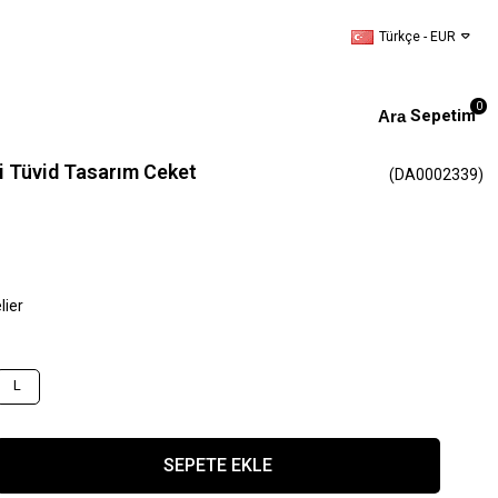
Türkçe - EUR
0
Sepetim
i Tüvid Tasarım Ceket
(DA0002339)
lier
L