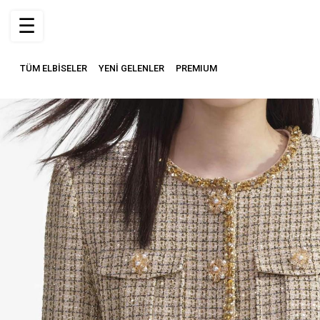
☰
TÜM ELBİSELER
YENİ GELENLER
PREMIUM