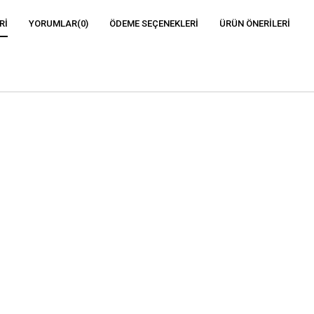
RI
YORUMLAR
(0)
ÖDEME SEÇENEKLERI
ÜRÜN ÖNERILERI