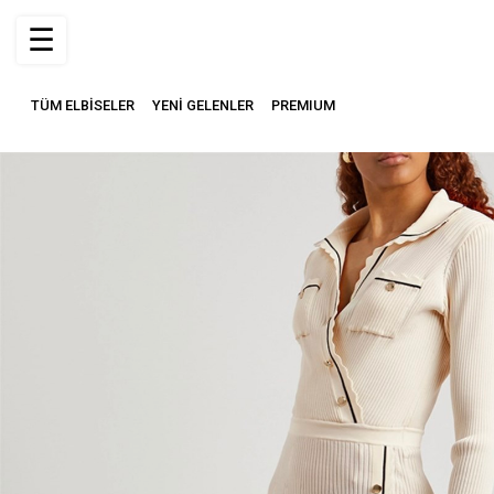
☰
TÜM ELBİSELER
YENİ GELENLER
PREMIUM