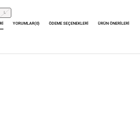
L
RI
YORUMLAR
(0)
ÖDEME SEÇENEKLERI
ÜRÜN ÖNERILERI