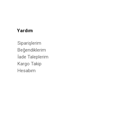
Yardım
Siparişlerim
Beğendiklerim
İade Taleplerim
Kargo Takip
Hesabım
© 2022
deepatelier.co
- Tüm Hakları Saklıdır.