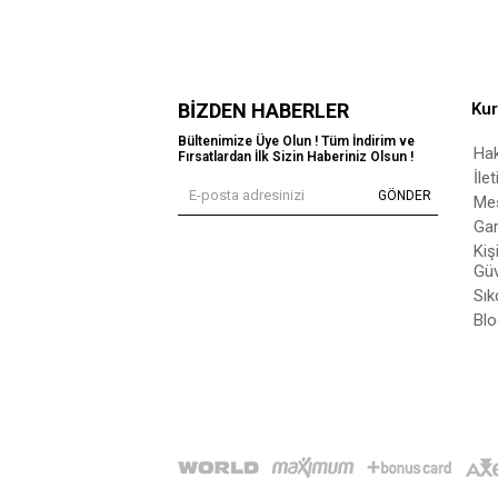
BIZDEN HABERLER
Ku
Bültenimize Üye Olun ! Tüm İndirim ve
Ha
Fırsatlardan İlk Sizin Haberiniz Olsun !
İle
GÖNDER
Mes
Gar
Kiş
Güv
Sık
Blo