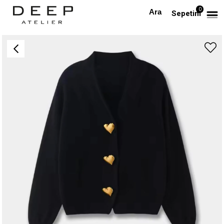
0
Anasayfa
DIŞ GİYİM
Gold Kalpli Düğmeli Siyah Hırka
Sepetim