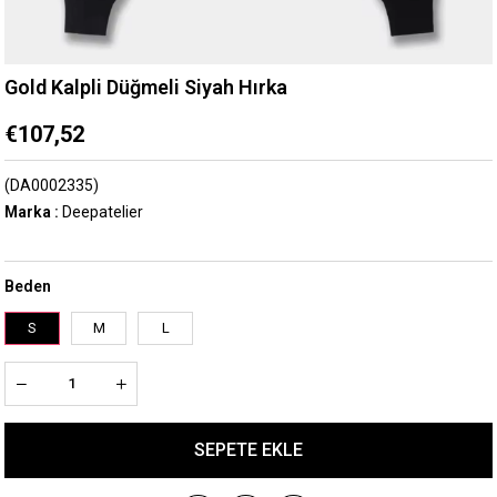
Gold Kalpli Düğmeli Siyah Hırka
€107,52
(DA0002335)
Marka
:
Deepatelier
Beden
S
M
L