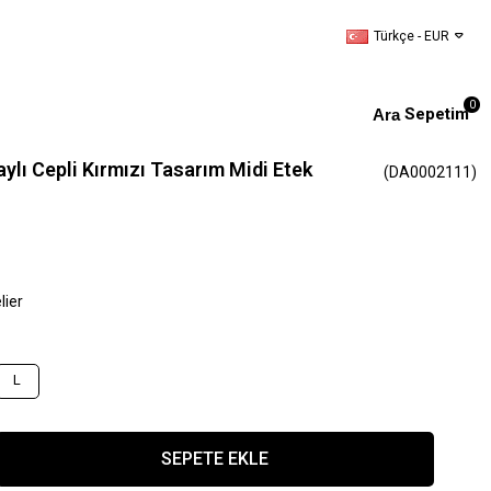
Türkçe - EUR
0
Sepetim
aylı Cepli Kırmızı Tasarım Midi Etek
(DA0002111)
lier
L