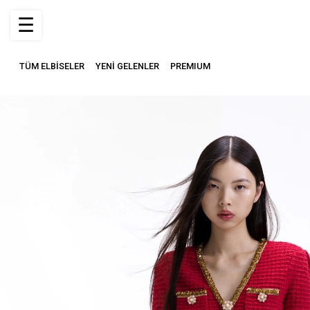
☰
TÜM ELBİSELER
YENİ GELENLER
PREMIUM