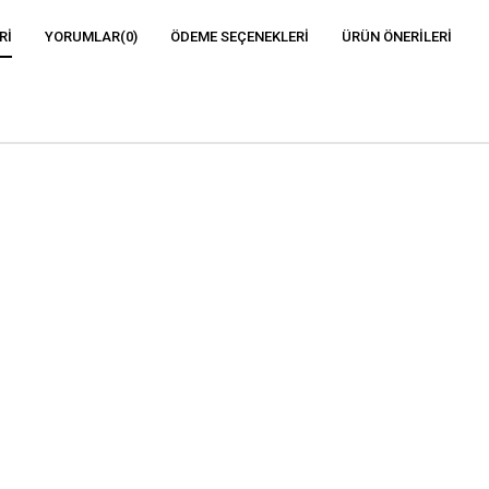
RI
YORUMLAR
(0)
ÖDEME SEÇENEKLERI
ÜRÜN ÖNERILERI