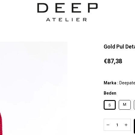
Gold Pul Det
€87,38
Marka
:
Deepate
Beden
M
S