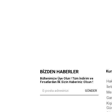
BIZDEN HABERLER
Ku
Bültenimize Üye Olun ! Tüm İndirim ve
Ha
Fırsatlardan İlk Sizin Haberiniz Olsun !
İle
GÖNDER
Mes
Gar
Kiş
Güv