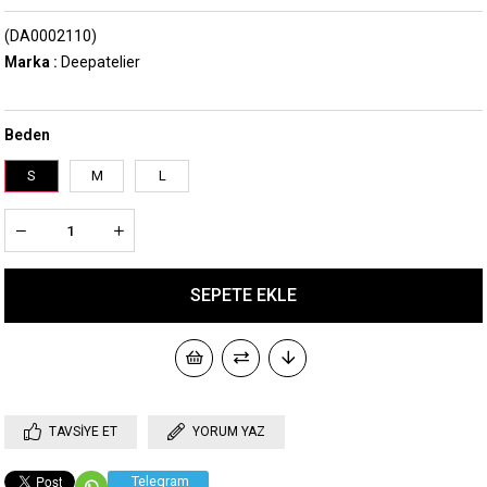
(DA0002110)
Marka
:
Deepatelier
Beden
S
M
L
TAVSIYE ET
YORUM YAZ
Telegram