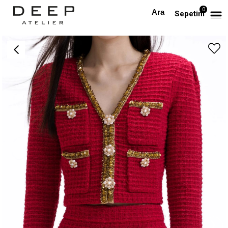
0
Anasayfa
DIŞ GİYİM
Gold Pul ve Düğme Detaylı Premium Kırmızı Ceket
Sepetim
›