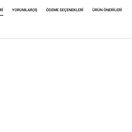
RI
YORUMLAR
(0)
ÖDEME SEÇENEKLERI
ÜRÜN ÖNERILERI