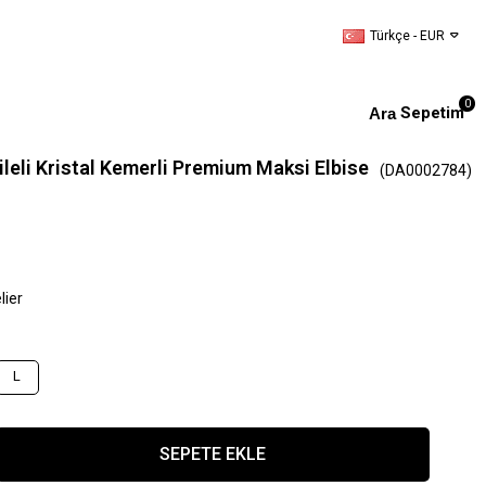
Türkçe - EUR
0
Sepetim
ileli Kristal Kemerli Premium Maksi Elbise
(DA0002784)
lier
L