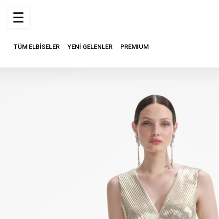
☰
TÜM ELBİSELER
YENİ GELENLER
PREMIUM