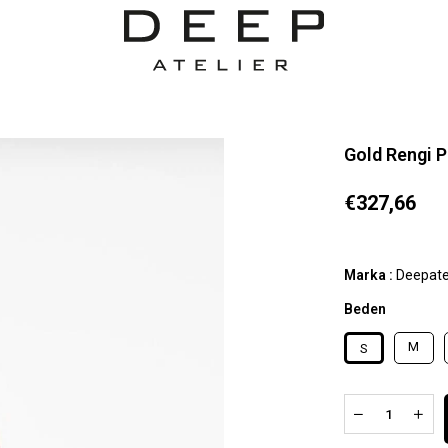
Gold Rengi P
€327,66
Marka
:
Deepate
Beden
M
S