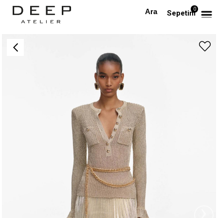
0
Anasayfa
TÜM ELBİSELER
Gold Zincirli Düğmeli Pileli Maksi Tasarım Elbise
Sepetim
›