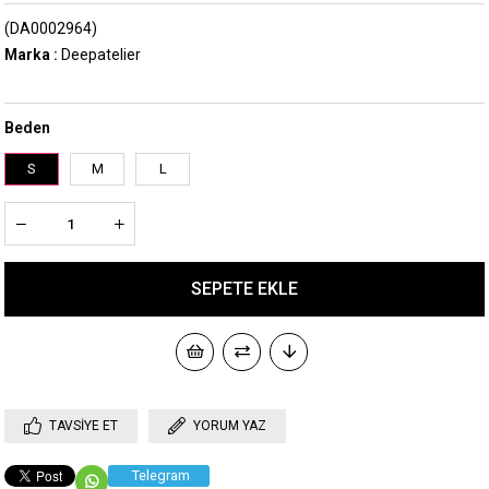
(DA0002964)
Marka
:
Deepatelier
Beden
S
M
L
TAVSIYE ET
YORUM YAZ
Telegram