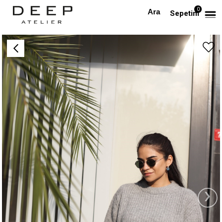
0
Anasayfa
ÜST GİYİM
Gri Cepli Kazak
Sepetim
›