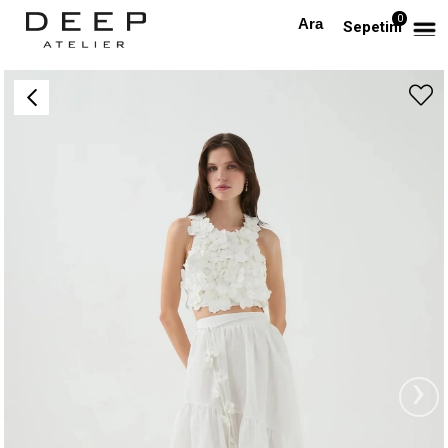
0
Anasayfa
PREMIUM
Gül Aplikli Keten Premium Beyaz Bluz
Sepetim
›