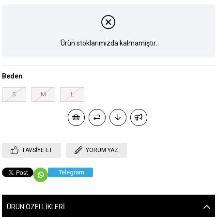
Ürün stoklarımızda kalmamıştır.
Beden
S
M
L
TAVSIYE ET
YORUM YAZ
Telegram
ÜRÜN ÖZELLIKLERI