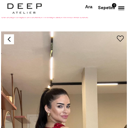
0
Anasayfa
TÜM ELBİSELER
Sepetim
Gül Detaylı Drapeli Sırt Dekolteli Yırtmaçlı Saten Kırmızı Midi Elbise