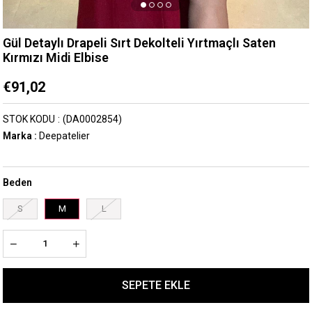
Gül Detaylı Drapeli Sırt Dekolteli Yırtmaçlı Saten
Kırmızı Midi Elbise
€91,02
STOK KODU
(DA0002854)
Marka
:
Deepatelier
Beden
S
M
L