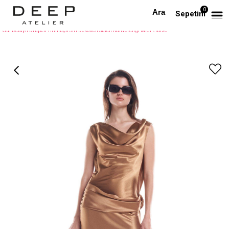
0
Anasayfa
TÜM ELBİSELER
Sepetim
Gül Detaylı Drapeli Yırtmaçlı Sırt Dekolteli Saten Kahverengi Midi Elbise
›