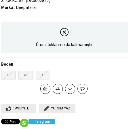
STOK KODU
(DA0002857)
Marka
:
Deepatelier
Ürün stoklarımızda kalmamıştır.
Beden
S
M
L
TAVSIYE ET
YORUM YAZ
Telegram