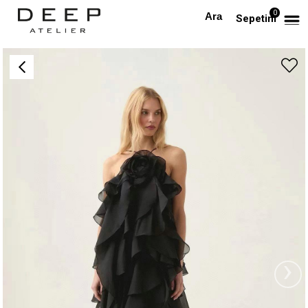
0
Anasayfa
PREMIUM
Gül Detaylı Fırfırlı Maksi Premium Siyah Elbise
Sepetim
›