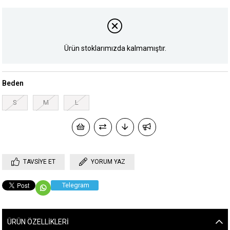
Ürün stoklarımızda kalmamıştır.
Beden
S
M
L
TAVSIYE ET
YORUM YAZ
Telegram
ÜRÜN ÖZELLIKLERI