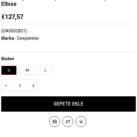
Elbise
€127,57
(DA0002831)
Marka
:
Deepatelier
Beden
S
M
L