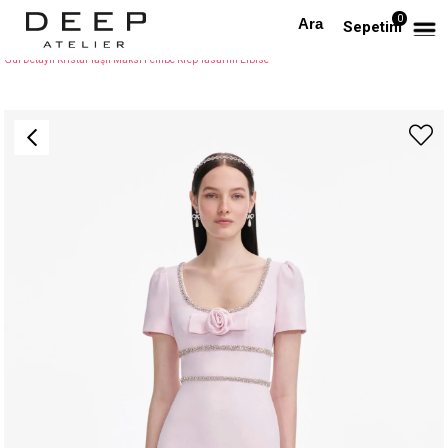
0
Anasayfa
TÜM ELBİSELER
Sepetim
Gül Detaylı Kristal Taşlı Maksi Pembe Krep Tasarım Elbise