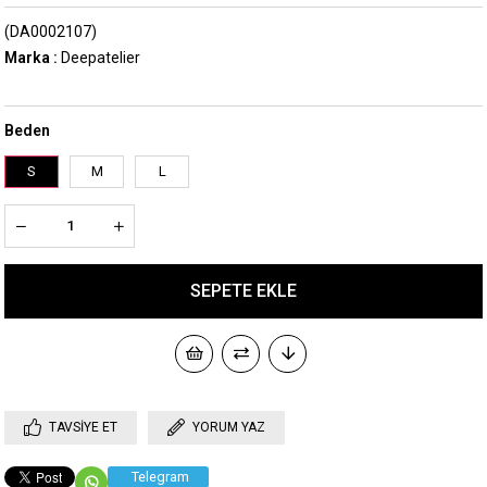
(DA0002107)
Marka
:
Deepatelier
Beden
S
M
L
TAVSIYE ET
YORUM YAZ
Telegram