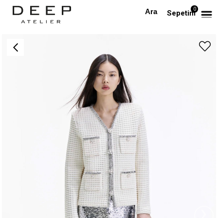
0
Anasayfa
DIŞ GİYİM
Gümüş Pul ve Kristal Taş Detaylı Premium Ceket
Sepetim
›