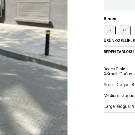
Beden
S
M
ÜRÜN ÖZELLIKLE
BEDEN TABLOSU
Beden Tablosu:
XSmall: Göğüs: 
Small: Göğüs: 8
Medium: Göğüs: 
Large: Göğüs: 9