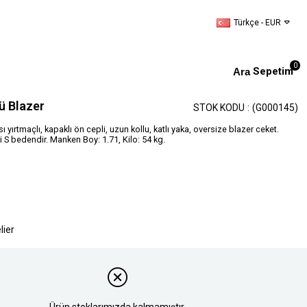
Türkçe - EUR
0
Sepetim
ü Blazer
STOK KODU
(G000145)
 yırtmaçlı, kapaklı ön cepli, uzun kollu, katlı yaka, oversize blazer ceket.
S bedendir. Manken Boy: 1.71, Kilo: 54 kg.
lier
Ürün stoklarımızda kalmamıştır.