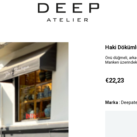
Haki Döküml
Önü düğmeli, arkası
Manken üzerindeki 
€22,23
Marka
:
Deepate