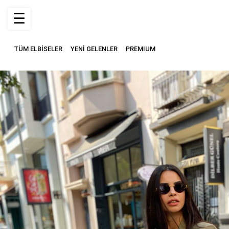
☰
TÜM ELBİSELER
YENİ GELENLER
PREMIUM