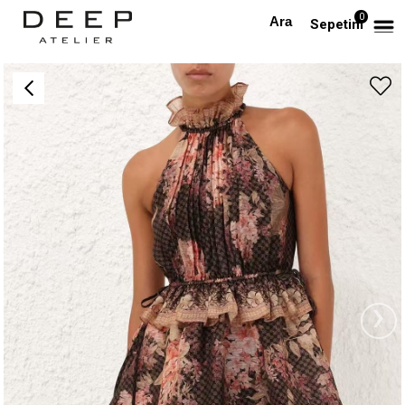
0
Anasayfa
PREMIUM
Halter Yaka Desenli Fırfır Detaylı Mini Premium Elbise
Sepetim
›