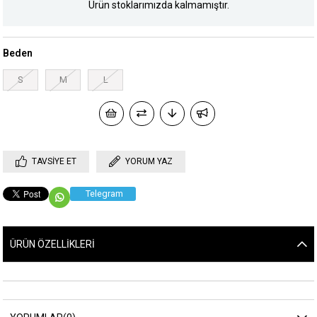
Ürün stoklarımızda kalmamıştır.
Beden
S
M
L
TAVSIYE ET
YORUM YAZ
Telegram
ÜRÜN ÖZELLIKLERI