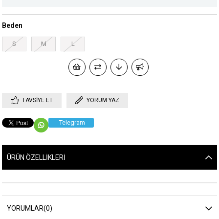
Beden
S
M
L
TAVSIYE ET
YORUM YAZ
Telegram
ÜRÜN ÖZELLIKLERI
YORUMLAR
(0)