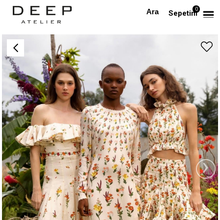
0
Anasayfa
PREMIUM
Halter Yaka Desenli Premium Bluz ve Mini Etek Takım
Sepetim
›