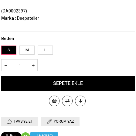
(DA0002397)
Marka
:
Deepatelier
Beden
S
M
L
TAVSIYE ET
YORUM YAZ
Telegram