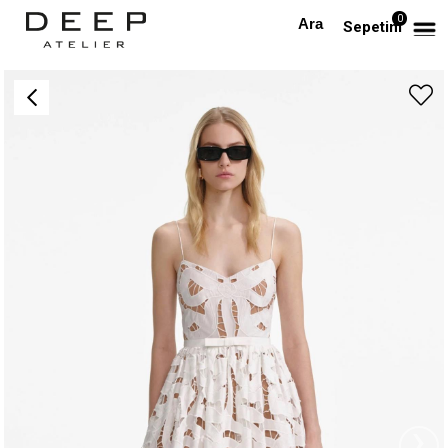
0
Anasayfa
TÜM ELBİSELER
İp Askılı Beyaz Midi Güpür Tasarım Elbise
Sepetim
›