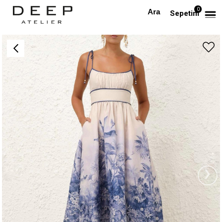
0
Anasayfa
TÜM ELBİSELER
İp Askılı Desenli Midi Tasarım Elbise
Sepetim
›