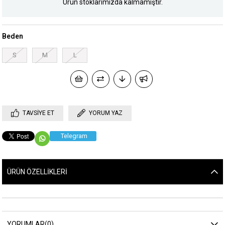
Ürün stoklarımızda kalmamıştır.
Beden
S
M
L
TAVSIYE ET
YORUM YAZ
Telegram
ÜRÜN ÖZELLIKLERI
YORUMLAR
(0)