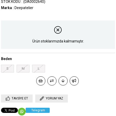
STOK KODU
(DA0002640)
Marka
:
Deepatelier
Ürün stoklarımızda kalmamıştır.
Beden
S
M
L
TAVSIYE ET
YORUM YAZ
Telegram