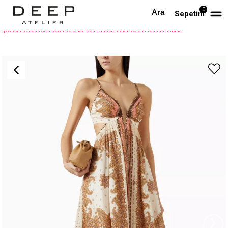
0
Anasayfa
PREMIUM
Sepetim
İp Askılı Desenli Sırtı Derin Dekolteli Beli Lastikli Maksi Keten Premium Elbise
›