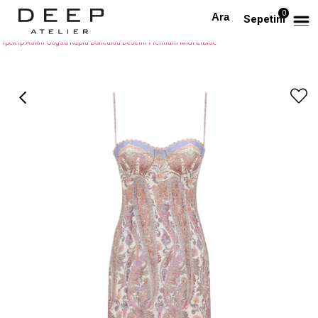
0
Anasayfa
PREMIUM
Sepetim
İpek İp Askılı Göğsü Kuplu Boncuklu Desenli Premium Midi Elbise
›