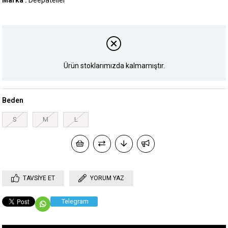
Marka
:
Deepatelier
Ürün stoklarımızda kalmamıştır.
Beden
S
M
L
TAVSIYE ET
YORUM YAZ
Telegram