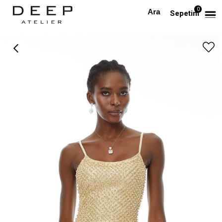
0
Anasayfa
TÜM ELBİSELER
İp Askılı Gold Boncuk İşlemeli Tasarım Mini Elbise
Sepetim
›