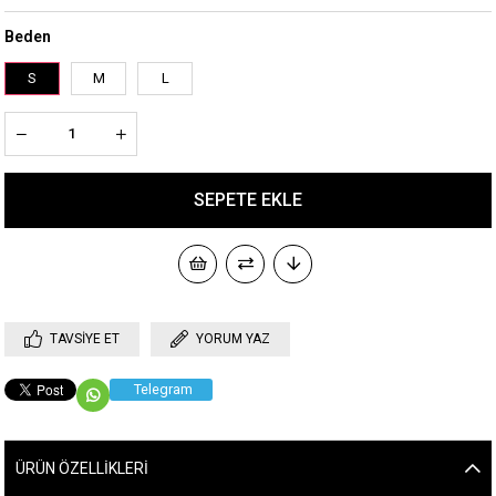
Beden
S
M
L
TAVSIYE ET
YORUM YAZ
Telegram
ÜRÜN ÖZELLIKLERI