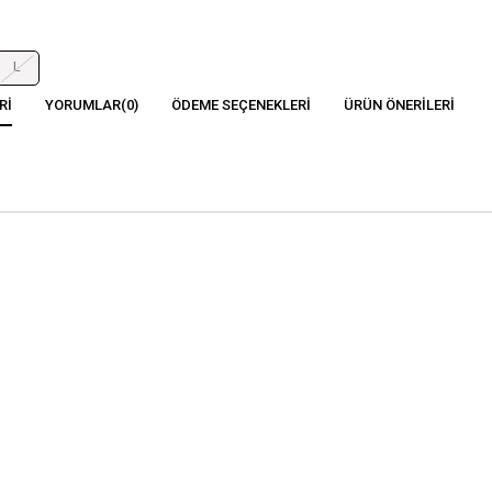
L
RI
YORUMLAR
(0)
ÖDEME SEÇENEKLERI
ÜRÜN ÖNERILERI