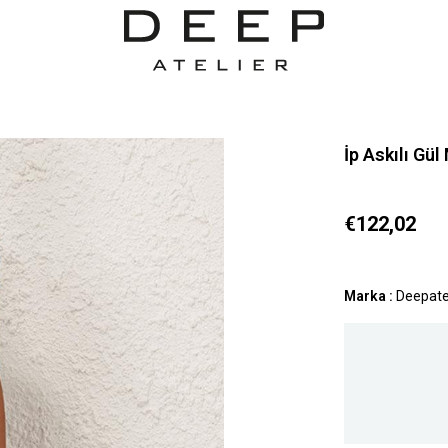
İp Askılı Gü
€122,02
Marka
:
Deepate