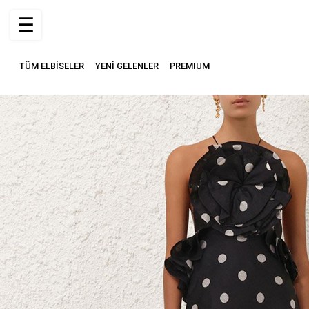
☰
TÜM ELBİSELER
YENİ GELENLER
PREMIUM