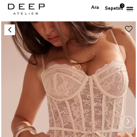
0
Anasayfa
TÜM ELBİSELER
İp Askılı Korse Formlu Beyaz Mini Elbise
Sepetim
›