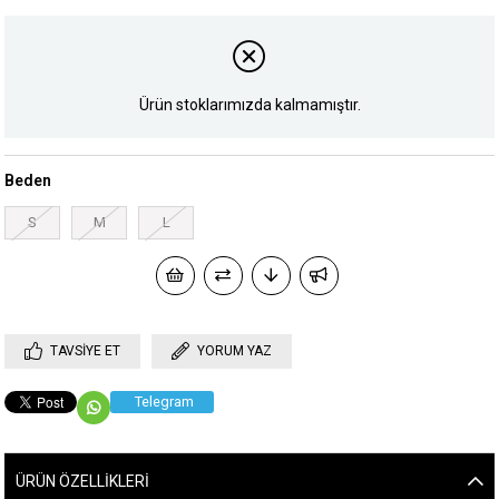
Ürün stoklarımızda kalmamıştır.
Beden
S
M
L
TAVSIYE ET
YORUM YAZ
Telegram
ÜRÜN ÖZELLIKLERI