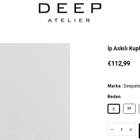
İp Askılı Ku
€112,99
Marka
:
Deepate
Beden
M
S