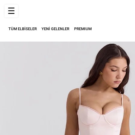
☰
TÜM ELBİSELER
YENİ GELENLER
PREMIUM