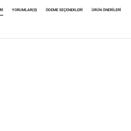
RI
YORUMLAR
(0)
ÖDEME SEÇENEKLERI
ÜRÜN ÖNERILERI