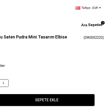
Türkçe - EUR
0
Sepetim
plu Saten Pudra Mini Tasarım Elbise
(DA0002232)
lier
L