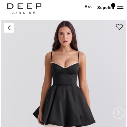
0
Anasayfa
TÜM ELBİSELER
İp Askılı Kuplu Saten Siyah Mini Tasarım Elbise
Sepetim
›