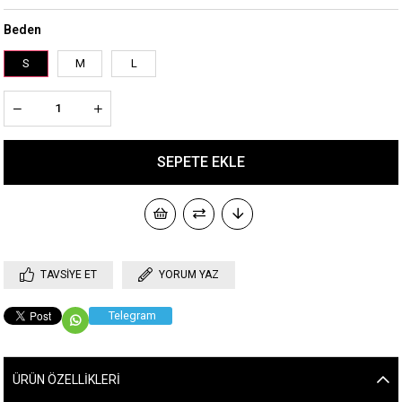
Beden
S
M
L
TAVSIYE ET
YORUM YAZ
Telegram
ÜRÜN ÖZELLIKLERI