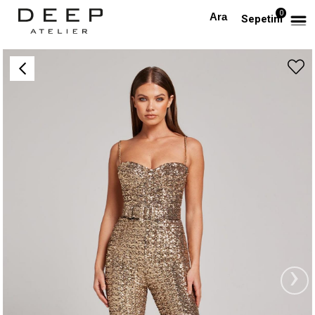
0
Anasayfa
TAKIM & TULUM
İp Askılı Payetli Gold Tasarım Tulum
Sepetim
›