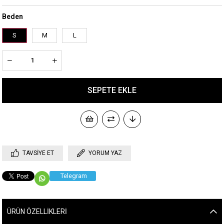
Beden
S
M
L
TAVSIYE ET
YORUM YAZ
Telegram
ÜRÜN ÖZELLIKLERI