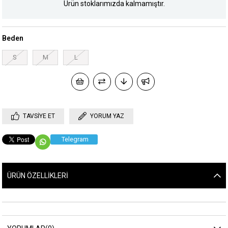
Ürün stoklarımızda kalmamıştır.
Beden
S
M
L
TAVSIYE ET
YORUM YAZ
Telegram
ÜRÜN ÖZELLIKLERI