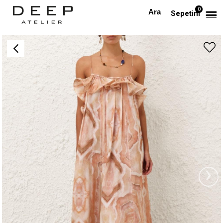
0
Anasayfa
PREMIUM
İp Askılı Pliseli Desenli Maksi Keten Premium Elbise
Sepetim
›