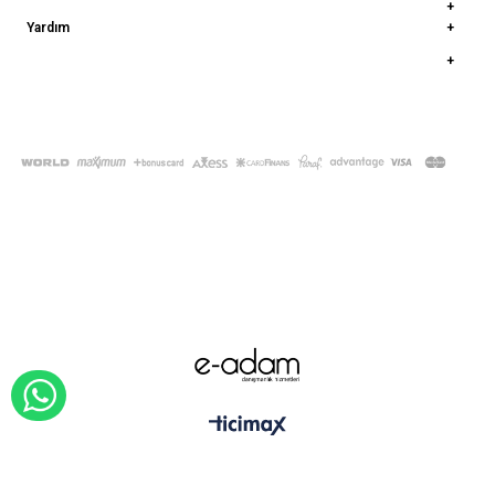
Yardım
© 2022
deepatelier.co
- Tüm Hakları Saklıdır.
WHATSAPP İLE SİPARİŞ VER