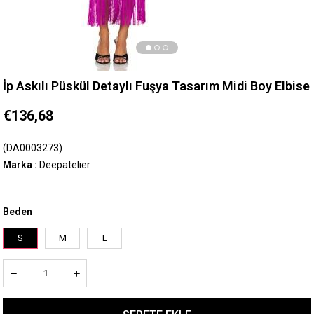
İp Askılı Püskül Detaylı Fuşya Tasarım Midi Boy Elbise
€136,68
(DA0003273)
Marka
:
Deepatelier
Beden
S
M
L