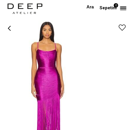
0
Anasayfa
TÜM ELBİSELER
İp Askılı Püskül Detaylı Fuşya Tasarım Midi Boy Elbise
Sepetim
›