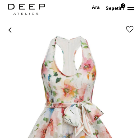
0
Anasayfa
PREMIUM
İpek Çiçek Desenli Mini Premium Elbise
Sepetim
›