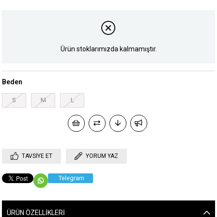
Ürün stoklarımızda kalmamıştır.
Beden
S
M
L
TAVSIYE ET
YORUM YAZ
Telegram
ÜRÜN ÖZELLIKLERI