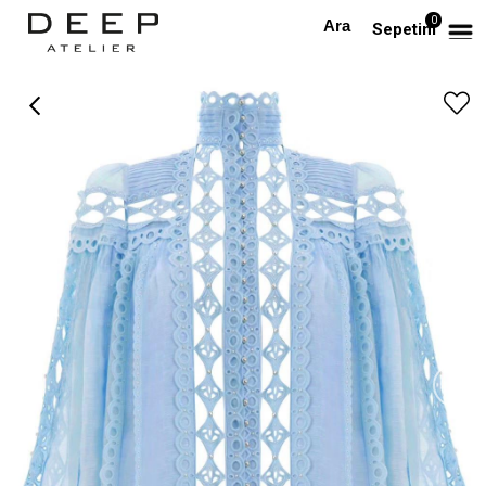
0
Anasayfa
PREMIUM
İpek Lazer Kesim Premium Mavi Gömlek
Sepetim
›