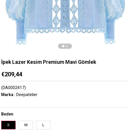
İpek Lazer Kesim Premium Mavi Gömlek
€209,44
(DA0002417)
Marka
:
Deepatelier
Beden
S
M
L