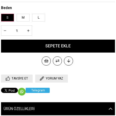
Beden
S
M
L
TAVSIYE ET
YORUM YAZ
Telegram
ÜRÜN ÖZELLIKLERI