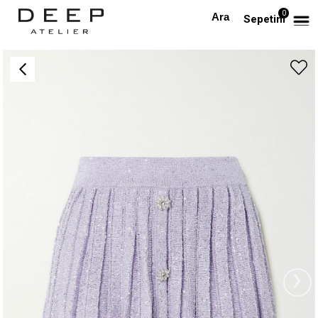
0
Anasayfa
TAKIM & TULUM
Işıltılı Pul Detaylı Tasarım Triko Lila Etek
Sepetim
›