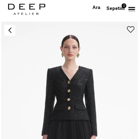
0
Anasayfa
TÜM ELBİSELER
Işıltılı Tüvid Ceket ve Pileli Midi Etek Takım
Sepetim
›