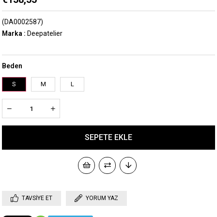
(DA0002587)
Marka
:
Deepatelier
Beden
S
M
L
TAVSIYE ET
YORUM YAZ