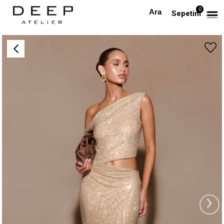
0
Anasayfa
TÜM ELBİSELER
Kristal Taşlı Bel Detaylı Maksi Tasarım Krem Elbise
Sepetim
›