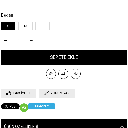
Beden
S
M
L
TAVSIYE ET
YORUM YAZ
Telegram
ÜRÜN ÖZELLIKLERI