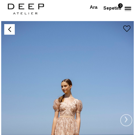
0
Anasayfa
TÜM ELBİSELER
İşlemeli Midi Boy Gold Tasarım Elbise
Sepetim
›