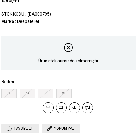
€98,41
STOK KODU
(DA000795)
Marka
:
Deepatelier
Ürün stoklarımızda kalmamıştır.
Beden
S
M
L
XL
TAVSIYE ET
YORUM YAZ