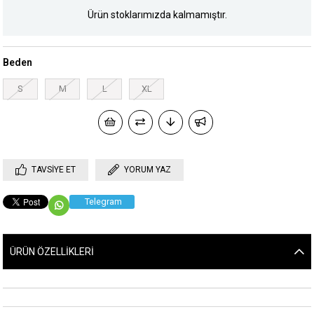
Ürün stoklarımızda kalmamıştır.
Beden
S
M
L
XL
TAVSIYE ET
YORUM YAZ
Telegram
ÜRÜN ÖZELLIKLERI