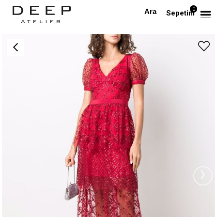
0
Anasayfa
İşlemeli Midi Boy Kırmızı Tasarım Elbise
Sepetim
›