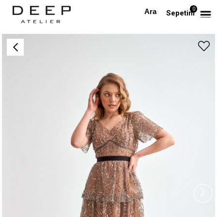
0
Anasayfa
TÜM ELBİSELER
İşlemeli Pileli Tasarım Elbise
Sepetim
›