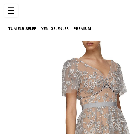
☰
TÜM ELBİSELER
YENİ GELENLER
PREMIUM