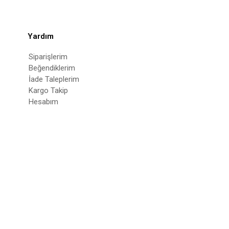
Yardım
Siparişlerim
Beğendiklerim
İade Taleplerim
Kargo Takip
Hesabım
© 2022
deepatelier.co
- Tüm Hakları Saklıdır.