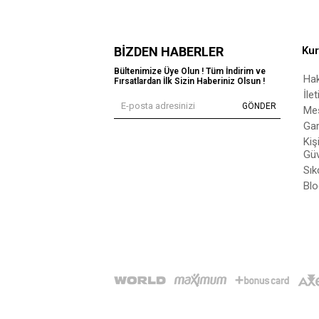
BIZDEN HABERLER
Ku
Bültenimize Üye Olun ! Tüm İndirim ve
Ha
Fırsatlardan İlk Sizin Haberiniz Olsun !
İle
GÖNDER
Mes
Gar
Kiş
Güv
Sık
Blo