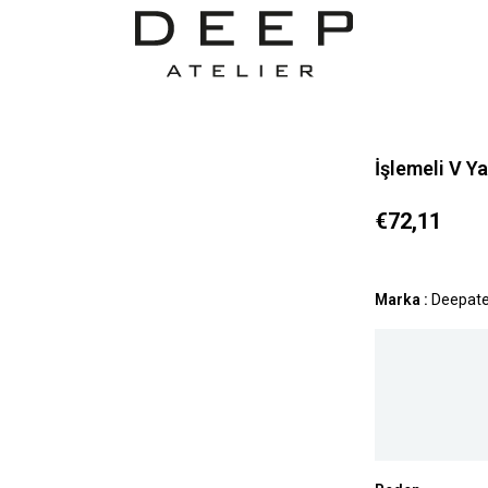
İşlemeli V Y
€72,11
Marka
:
Deepate