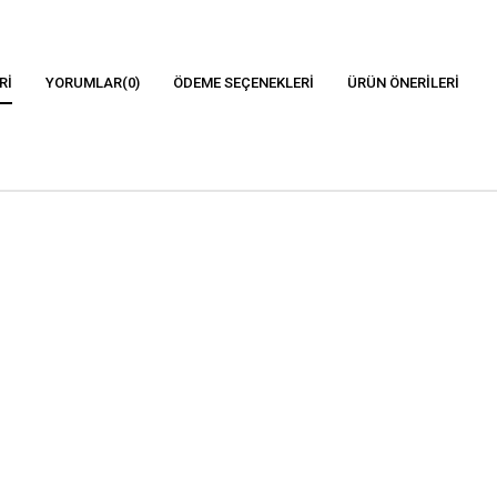
RI
YORUMLAR
(0)
ÖDEME SEÇENEKLERI
ÜRÜN ÖNERILERI